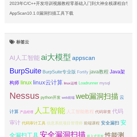
2023年C/C++开发培训视频教程零基础入门到大神全栈课程自学网
AppScan10.1.0漏洞扫描工具下载
标签云
ai大模型
AI人工智能
appscan
BurpSuite
java教程
Java架
BurpSuite专业版
Fortify
linux云计算
linux
构师
Loadrunner
mysql
linux运维
Nessus
web漏洞扫描
云
python开发
web前端
人工智能
代码
计算
人工智能教程
代码审查
产品经理
安
审计
安全漏扫
代码审计工具
信息系统项目管理师
前端课程
安全漏洞扫描
性能测
全漏扫工具
嵌入式开发