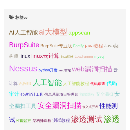
标签云
ai大模型
AI人工智能
appscan
BurpSuite
java教程
Java架
BurpSuite专业版
Fortify
linux云计算
linux
构师
Loadrunner
mysql
linux运维
Nessus
web漏洞扫描
云
python开发
web前端
人工智能
代码
计算
人工智能教程
代码审查
产品经理
安
审计
安全漏扫
代码审计工具
信息系统项目管理师
前端课程
安全漏洞扫描
性能测
全漏扫工具
嵌入式开发
渗透测试
渗透
试
测试教程
性能监控
架构师课程