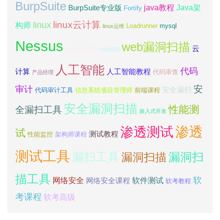
BurpSuite
java教程
Java架
BurpSuite专业版
Fortify
linux云计算
linux
构师
Loadrunner
mysql
linux运维
Nessus
web漏洞扫描
云
python开发
web前端
人工智能
代码
计算
人工智能教程
代码审查
产品经理
安
审计
安全漏扫
代码审计工具
信息系统项目管理师
前端课程
安全漏洞扫描
性能测
全漏扫工具
嵌入式开发
渗透测试
渗透
试
测试教程
性能监控
架构师课程
测试工具
漏扫工具
漏洞扫
漏洞扫描
描工具
软
网络安全
软件测试
网络安全课程
软考教程
考课程
软考高级