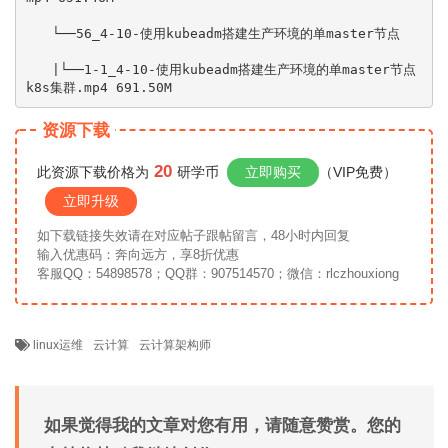
　　└──56_4-10-使用kubeadm搭建生产环境的单master节点

　　|└──1-1_4-10-使用kubeadm搭建生产环境的单master节点
k8s集群.mp4 691.50M
资源下载
20
此资源下载价格为
研学币
立即购买
（VIP免费）
立即升级
如下载链接失效请在对应帖子跟帖留言，48小时内回复
输入优惠码：奔向远方，享8折优惠
客服QQ：54898578；QQ群：907514570；微信：rlczhouxiong
linux运维
云计算
云计算架构师
如果觉得我的文章对您有用，请随意赞赏。您的