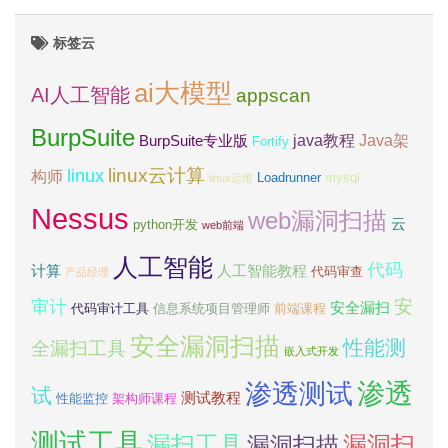
标签云
ai大模型
AI人工智能
appscan
BurpSuite
java教程
Java架
BurpSuite专业版
Fortify
linux云计算
linux
构师
Loadrunner
mysql
linux运维
Nessus
web漏洞扫描
云
python开发
web前端
人工智能
代码
计算
人工智能教程
代码审查
产品经理
安
审计
安全漏扫
代码审计工具
信息系统项目管理师
前端课程
安全漏洞扫描
性能测
全漏扫工具
嵌入式开发
渗透测试
渗透
试
测试教程
性能监控
架构师课程
测试工具
漏扫工具
漏洞扫
漏洞扫描