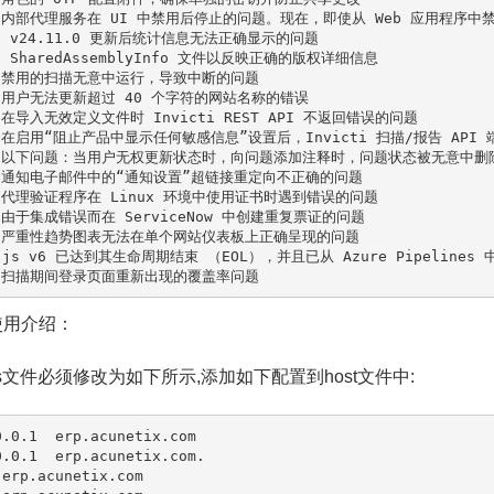
内部代理服务在 UI 中禁用后停止的问题。现在，即使从 Web 应用程序中
 v24.11.0 更新后统计信息无法正确显示的问题

 SharedAssemblyInfo 文件以反映正确的版权详细信息

禁用的扫描无意中运行，导致中断的问题

用户无法更新超过 40 个字符的网站名称的错误

在导入无效定义文件时 Invicti REST API 不返回错误的问题

在启用“阻止产品中显示任何敏感信息”设置后，Invicti 扫描/报告 API 
以下问题：当用户无权更新状态时，向问题添加注释时，问题状态被无意中删除
通知电子邮件中的“通知设置”超链接重定向不正确的问题

代理验证程序在 Linux 环境中使用证书时遇到错误的问题

由于集成错误而在 ServiceNow 中创建重复票证的问题

严重性趋势图表无法在单个网站仪表板上正确呈现的问题

e.js v6 已达到其生命周期结束 （EOL），并且已从 Azure Pipelines
了扫描期间登录页面重新出现的覆盖率问题
使用介绍：
osts文件必须修改为如下所示,添加如下配置到host文件中:
0.0.1  erp.acunetix.com

0.0.1  erp.acunetix.com.

erp.acunetix.com
