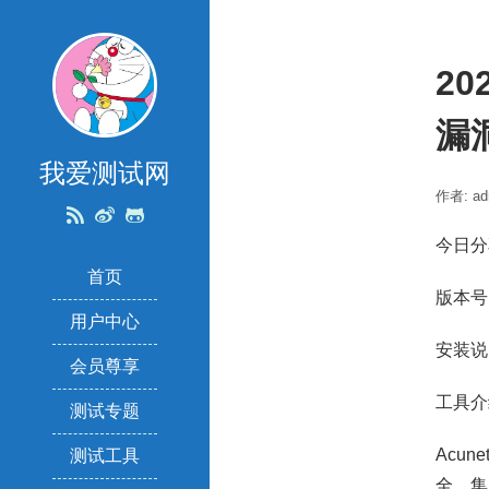
20
漏洞
我爱测试网
作者: ad
今日分享
首页
版本号：A
用户中心
安装说
会员尊享
工具介
测试专题
Acun
测试工具
全。集