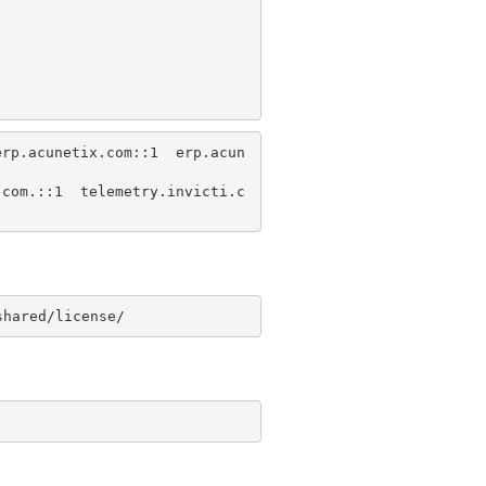
erp.acunetix.com
::1  erp.acun
.com.
::1  telemetry.invicti.c
hared/license/