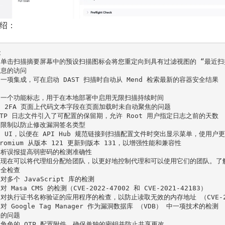
绍：


单击扫描摘要屏幕中的预设扫描图标会将您重定向到具有过滤视图的 “最近扫
息的访问

一项集成，可在启动 DAST 扫描时自动从 Mend 检索最新的容器安全结果

一个功能标志，用于在本地部署中启用无限扫描持续时间

 2FA 页面上代码文本字段在页面加载时未自动聚焦的问题

TTP 日志文件引入了可配置的保留期，允许 Root 用户指定日志之前的天数

限制以防止修改漏洞签名类型

 UI，以便在 API Hub 规范链接到扫描配置文件时突出显示菜单，使用户
hromium 从版本 121 更新到版本 131，以增强性能和兼容性

析误报提高弱密码的检测准确性

现在可以将代理组分配给团队，以更好地控制代理和可以使用它们的团队。了解
全检查

对多个 JavaScript 库的检测

 Masa CMS 的检测（CVE-2022-47002 和 CVE-2021-42183）

对执行证书名称验证的应用程序的检查，以防止读取无效的内存地址 （CVE-202
对 Google Tag Manager 作为漏洞数据库 （VDB） 中一项技术的检测

的问题

角色的 OTP 配置附件，确保单独的密钥并防止共享更改
