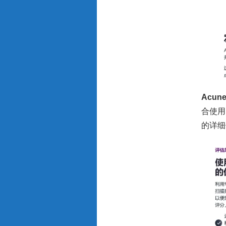
Acune
合使用
的详细