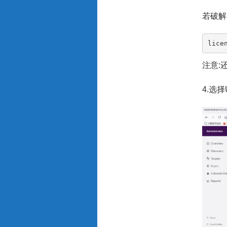
若破解
lice
注意:
4.选