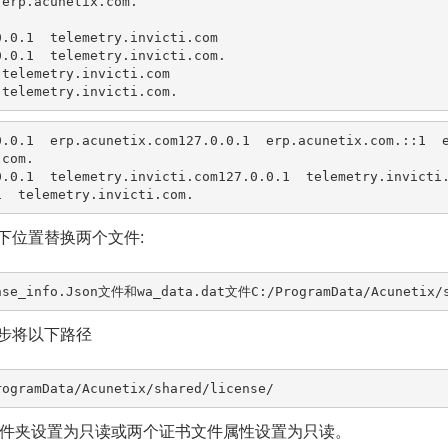
erp.acunetix.com.

0.0.1  telemetry.invicti.com

0.0.1  telemetry.invicti.com.

 telemetry.invicti.com

 telemetry.invicti.com.
0.0.1  erp.acunetix.com
127.0.0.1  erp.acunetix.com.
::1  
.com.
0.0.1  telemetry.invicti.com
127.0.0.1  telemetry.invicti
1  telemetry.invicti.com.
如下位置替换两个文件:
nse_info.Json文件和wa_data.dat文件C:/ProgramData/Acunetix/s
三步将以下路径
rogramData/Acunetix/shared/license/
件夹设置为只读或两个证书文件属性设置为只读。