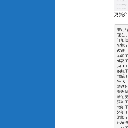
更新介
新功能
现在，
详细信
实施了
改进

添加了
修复了
为 H
实施了
增强了
将 C
通过分
管理员
新的安
添加了
增加了对
添加了
添加了
已解决
更正了