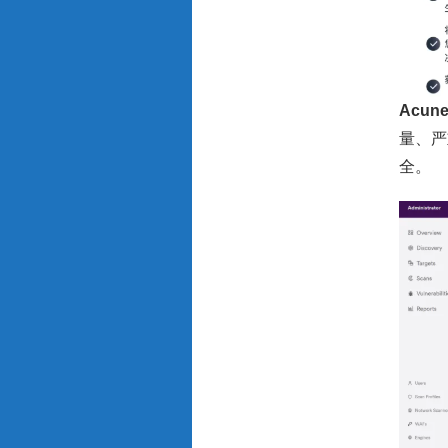
Acune
量、严
全。