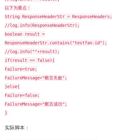
以下为重点：
String ResponseHeaderStr = ResponseHeaders;
//log.info(ResponseHeaderStr);
boolean result =
ResponseHeaderStr.contains("testfan-id");
//log.info(""+result);
if(result == false){
Failure=true;
FailureMessage="断言失败";
}else{
Failure=false;
FailureMessage="断言成功";
}
实际脚本：