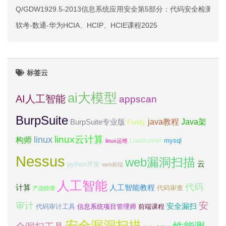
Q/GDW1929.5-2013信息系统应用安全第5部分：代码安全检测
软考-数通-华为HCIA、HCIP、HCIE课程2025
标签云
ai大模型
AI人工智能
appscan
BurpSuite
java教程
Java架
BurpSuite专业版
Fortify
linux云计算
linux
构师
Loadrunner
mysql
linux运维
Nessus
web漏洞扫描
云
python开发
web前端
人工智能
代码
计算
人工智能教程
代码审查
产品经理
安
审计
安全漏扫
代码审计工具
信息系统项目管理师
前端课程
安全漏洞扫描