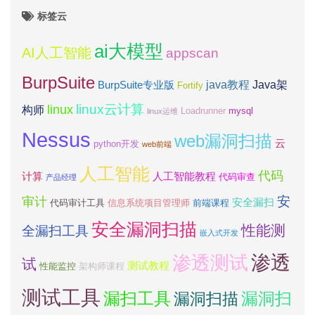
标签云
ai大模型
AI人工智能
appscan
BurpSuite
java教程
Java架
BurpSuite专业版
Fortify
linux云计算
linux
构师
Loadrunner
mysql
linux运维
Nessus
web漏洞扫描
云
python开发
web前端
人工智能
代码
计算
人工智能教程
代码审查
产品经理
安
审计
安全漏扫
代码审计工具
信息系统项目管理师
前端课程
安全漏洞扫描
性能测
全漏扫工具
嵌入式开发
渗透测试
渗透
试
测试教程
性能监控
架构师课程
测试工具
漏扫工具
漏洞扫
漏洞扫描