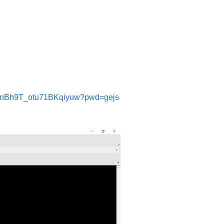
RbHnBh9T_otu71BKqiyuw?pwd=gejs