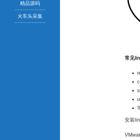
精品源码
火车头采集
常见li
s
安装l
VMware