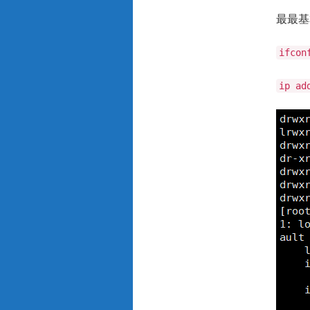
最最基
ifcon
ip ad