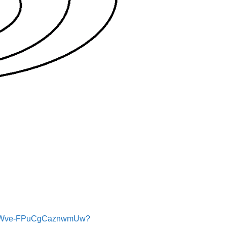
7mNWve-FPuCgCaznwmUw?