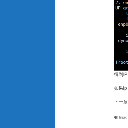
得到IP：
如果i
下一章
linux