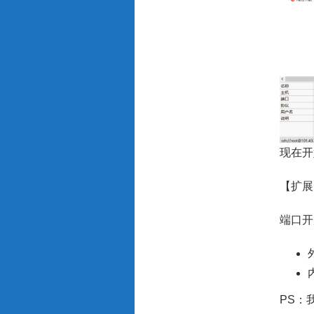
现在开
【扩展
端口开
PS：